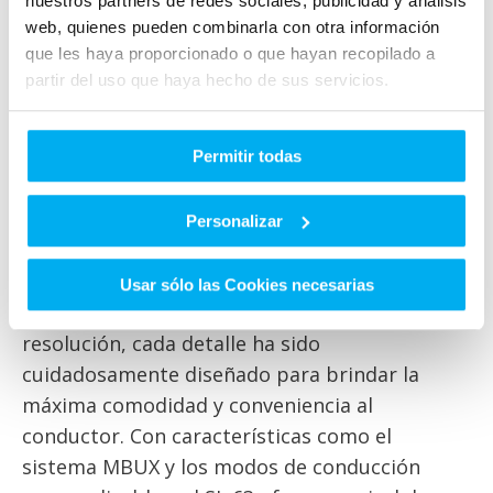
nuestros partners de redes sociales, publicidad y análisis
conducción verdaderamente emocionante.
web, quienes pueden combinarla con otra información
que les haya proporcionado o que hayan recopilado a
Suena como un sueño hecho realidad para los
partir del uso que haya hecho de sus servicios.
amantes de la velocidad y la adrenalina.
Interior: Donde el Lujo y la Tecnología se
Permitir todas
Fusionan
Adentrarse en el interior del Mercedes-AMG SL
Personalizar
63 es sumergirse en un oasis de lujo y
tecnología. Desde los exquisitos asientos de
Usar sólo las Cookies necesarias
cuero hasta las pantallas digitales de alta
resolución, cada detalle ha sido
cuidadosamente diseñado para brindar la
máxima comodidad y conveniencia al
conductor. Con características como el
sistema MBUX y los modos de conducción