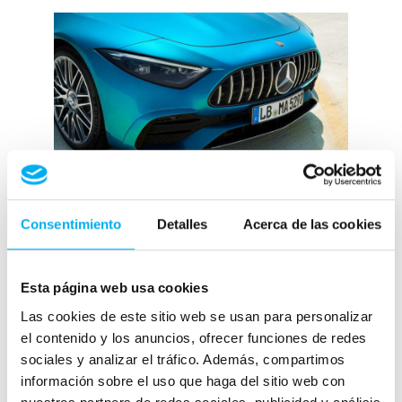
Motor y Rendimiento: El Rugido Inigualable
Consentimiento
Detalles
Acerca de las cookies
del V8 Biturbo
Bajo el capó, late el corazón de este monstruo
Esta página web usa cookies
de la carretera: un V8 biturbo de 4 litros con
Las cookies de este sitio web se usan para personalizar
585 caballos de fuerza y un par de 800 Nm. Con
el contenido y los anuncios, ofrecer funciones de redes
una aceleración de 0 a 100 km/h en solo 3,5
sociales y analizar el tráfico. Además, compartimos
segundos y una velocidad máxima de 315
información sobre el uso que haga del sitio web con
km/h, el SL 63 ofrece una experiencia de