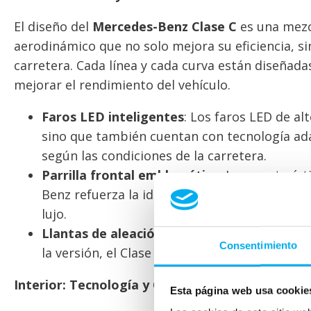
El diseño del
Mercedes-Benz Clase C
es una mezc
aerodinámico que no solo mejora su eficiencia, s
carretera. Cada línea y cada curva están diseñadas
mejorar el rendimiento del vehículo.
Faros LED inteligentes
: Los faros LED de al
sino que también cuentan con tecnología ad
según las condiciones de la carretera.
Parrilla frontal emblemática
: La caracterís
Benz refuerza la identidad de la marca, mien
lujo.
Llantas de aleación ligeras
: Equipado con l
Consentimiento
la versión, el Clase C garantiza tanto estabil
Interior: Tecnología y Confort de Primer Nivel
Esta página web usa cookie