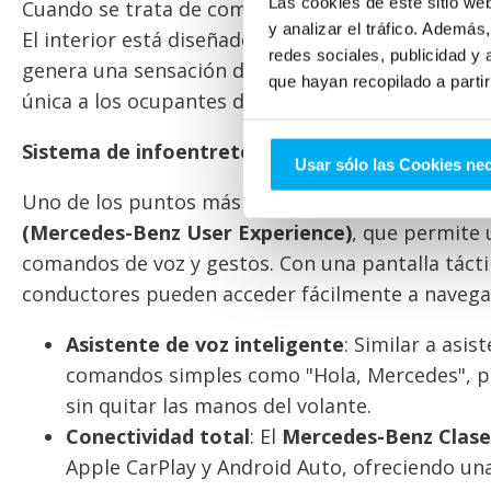
Las cookies de este sitio we
Cuando se trata de comodidad, el
Mercedes-Benz
y analizar el tráfico. Ademá
El interior está diseñado con materiales premium
redes sociales, publicidad y
genera una sensación de exclusividad y confort. 
que hayan recopilado a parti
única a los ocupantes del vehículo.
Sistema de infoentretenimiento MBUX
Usar sólo las Cookies ne
Uno de los puntos más destacados en el interior 
(Mercedes-Benz User Experience)
, que permite 
comandos de voz y gestos. Con una pantalla táctil
conductores pueden acceder fácilmente a navegaci
Asistente de voz inteligente
: Similar a asi
comandos simples como "Hola, Mercedes", pe
sin quitar las manos del volante.
Conectividad total
: El
Mercedes-Benz Clase
Apple CarPlay y Android Auto, ofreciendo u