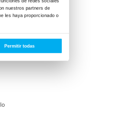
 funciones de redes sociales
ía.
con nuestros partners de
ue les haya proporcionado o
cia
Permitir todas
BUX
lo