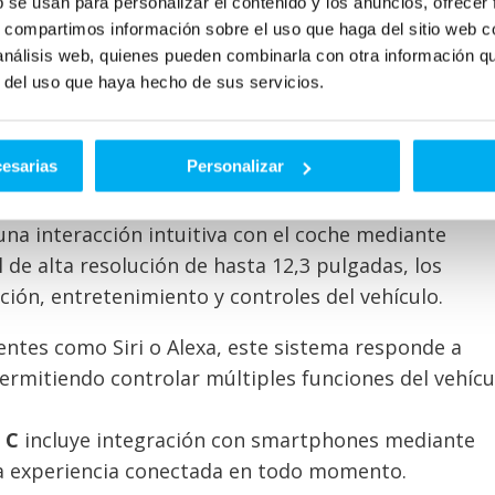
b se usan para personalizar el contenido y los anuncios, ofrecer
 Clase C
establece un nuevo estándar en su categor
s, compartimos información sobre el uso que haga del sitio web 
 como cuero, madera y aluminio cepillado, lo que
 análisis web, quienes pueden combinarla con otra información q
Cada detalle está pensado para ofrecer una experien
r del uso que haya hecho de sus servicios.
cesarias
Personalizar
del Clase C es su sistema de infoentretenimiento
M
una interacción intuitiva con el coche mediante
 de alta resolución de hasta 12,3 pulgadas, los
ón, entretenimiento y controles del vehículo.
stentes como Siri o Alexa, este sistema responde a
rmitiendo controlar múltiples funciones del vehícu
 C
incluye integración con smartphones mediante
na experiencia conectada en todo momento.