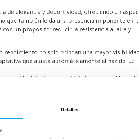
la de elegancia y deportividad, ofreciendo un aspec
ino que también le da una presencia imponente en l
 con un propósito: reducir la resistencia al aire y
to rendimiento no solo brindan una mayor visibilidad
aptativa que ajusta automáticamente el haz de luz
tica parrilla delantera con el icónico logo de Mercede
tras que sus detalles cromados realzan el aspecto d
lantas de aleación de 17 a 19 pulgadas, dependiendo
Detalles
idad como estilo en cada viaje.
s