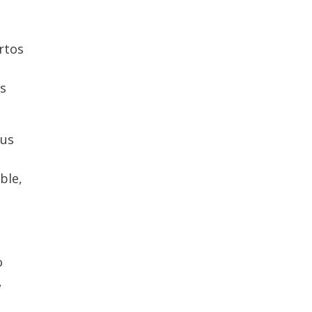
rtos
es
sus
ble,
o
,