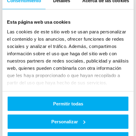
Consentimiento
Detalles
Acerca de las cookies
El Mercedes-Benz GLE está disponible en
versiones diésel, gasolina e híbridas
enchufables, todas ellas diseñadas para
Esta página web usa cookies
ofrecer una conducción eficiente y potente.
Las cookies de este sitio web se usan para personalizar
Gracias a su tracción integral
4MATIC
,
el contenido y los anuncios, ofrecer funciones de redes
sociales y analizar el tráfico. Además, compartimos
proporciona estabilidad y control óptimos en
información sobre el uso que haga del sitio web con
cualquier tipo de terreno, garantizando una
nuestros partners de redes sociales, publicidad y análisis
experiencia de conducción superior.
web, quienes pueden combinarla con otra información
que les haya proporcionado o que hayan recopilado a
4.
Seguridad y Asistentes de
partir del uso que haya hecho de sus servicios.
Conducción
Permitir todas
El GLE incorpora los sistemas de seguridad
más avanzados, como el
asistente de frenado
Personalizar
activo, control de ángulo muerto, detector
de fatiga y sistema de mantenimiento de