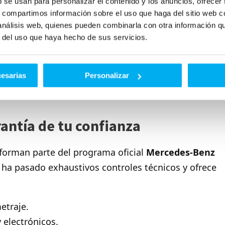
b se usan para personalizar el contenido y los anuncios, ofrecer
Comodidad y elegancia
s, compartimos información sobre el uso que haga del sitio web 
 análisis web, quienes pueden combinarla con otra información q
Espacio, tecnología y tracción 4MATIC
r del uso que haya hecho de sus servicios.
MG
Adrenalina y diseño exclusivo
cesarias
Personalizar
Movilidad sostenible
rantía de tu confianza
forman parte del programa oficial
Mercedes-Benz
o ha pasado exhaustivos controles técnicos y ofrece
etraje.
 electrónicos.