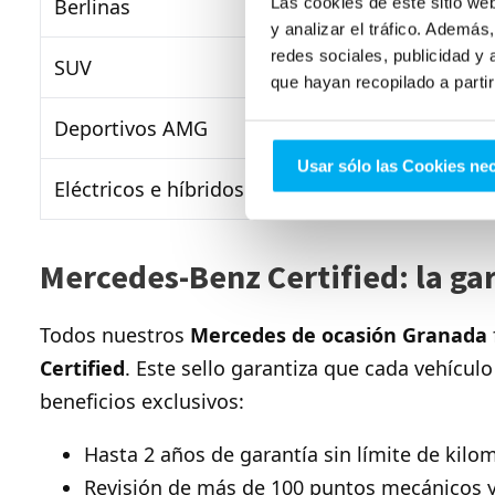
Las cookies de este sitio we
Berlinas
Clase C, Clase E
y analizar el tráfico. Ademá
redes sociales, publicidad y
SUV
GLA, GLC, GLE
que hayan recopilado a parti
Deportivos AMG
CLA 35, C43, A45 A
Usar sólo las Cookies ne
Eléctricos e híbridos
EQB, EQC, EQA
Mercedes-Benz Certified: la ga
Todos nuestros
Mercedes de ocasión Granada
Certified
. Este sello garantiza que cada vehícul
beneficios exclusivos:
Hasta 2 años de garantía sin límite de kilom
Revisión de más de 100 puntos mecánicos y