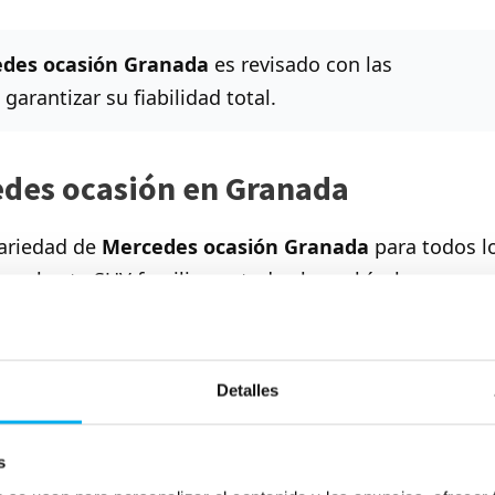
des ocasión Granada
es revisado con las
arantizar su fiabilidad total.
des ocasión en Granada
variedad de
Mercedes ocasión Granada
para todos l
os hasta SUV familiares, todos los vehículos
es
Ideal para
Detalles
Ciudad y eficiencia
s