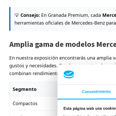
💡
Consejo:
En Granada Premium, cada
Merce
herramientas oficiales de Mercedes-Benz para g
Amplia gama de modelos Merce
En nuestra exposición encontrarás una amplia 
gustos y necesidades. Desde compactos deportiv
combinan rendimiento, elegancia y tecnología.
Segmento
Modelos disponibl
Consentimiento
Compactos
Clase A, Clase B
Esta página web usa cookie