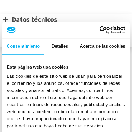
Datos técnicos
Descripción
Equipamiento de Serie
Consentimiento
Detalles
Acerca de las cookies
Esta página web usa cookies
Medidas del vehículo
Las cookies de este sitio web se usan para personalizar
el contenido y los anuncios, ofrecer funciones de redes
sociales y analizar el tráfico. Además, compartimos
información sobre el uso que haga del sitio web con
mm
nuestros partners de redes sociales, publicidad y análisis
1616
4412
mm
1834
mm
web, quienes pueden combinarla con otra información
que les haya proporcionado o que hayan recopilado a
Peso:
1800
kg
partir del uso que haya hecho de sus servicios.
Maletero:
435
L