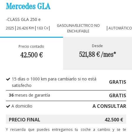
Mercedes GLA
-CLASS GLA 250 e
GASOLINA/ELECTRICO NO
|
|
|
|
Km
Cv
2025
26.426
163
AUTOMÁTICO
ENCHUFABLE
Desde
Precio contado
521,88 €
/mes*
42.500
€
15 días o 1000 km para cambiarlo si no está
GRATIS
satisfecho
36
meses de garantía
GRATIS
A CONSULTAR
A domicilio
PRECIO FINAL
42.500
€
Y recuerda que puedes entregarnos tu coche a cambio y se te