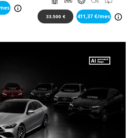
/mes
411,37
€/mes
33.500
€