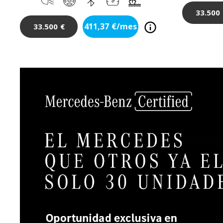
33.500
411,37
€/mes
33.500
€