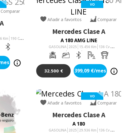
VO
Comparar
Añadir a favoritos
Comparar
A
Mercedes
Clase A
46
Km
190
Cv
A 180 AMG LINE
GASOLINA
2025
15.456
Km
136
Cv
AUTOMÁTICO
/mes
399,09
€/mes
32.500
€
VO
Añadir a favoritos
Comparar
Mercedes
Clase A
A 180
GASOLINA
2025
29.936
Km
136
Cv