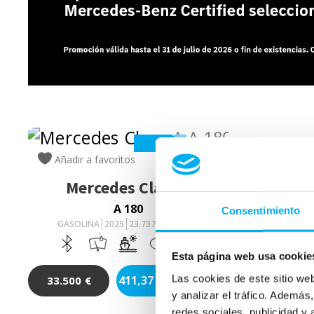
VO
Añadir a favoritos
Comparar
Mercedes
Clase A
A 180
Consentimiento
GASOLINA
2025
23.737
Km
136
Cv
AUTOMÁTICO
Esta página web usa cookie
Las cookies de este sitio we
411,37
€/mes
33.500
€
y analizar el tráfico. Ademá
redes sociales, publicidad y