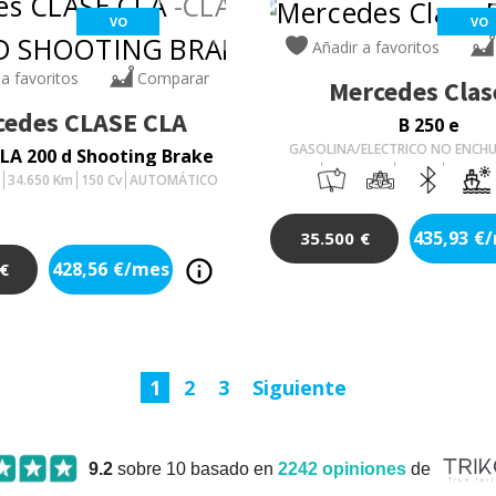
VO
VO
Añadir a favoritos
 a favoritos
Comparar
Mercedes
Clas
cedes
CLASE CLA
B 250 e
GASOLINA/ELECTRICO NO ENCH
LA 200 d Shooting Brake
24.472
Km
163
Cv
AUTOM
5
34.650
Km
150
Cv
AUTOMÁTICO
435,93
€
35.500
€
428,56
€/mes
€
1
2
3
Siguiente
9.2
sobre 10 basado en
2242
opiniones
de