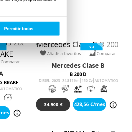
Permitir todas
VO
Añadir a favoritos
Comparar
Comparar
Mercedes
Clase B
A
B 200 D
DIESEL
2023
24.817
Km
150
Cv
AUTOMÁTICO
G BRAKE
AUTOMÁTICO
428,56
€/mes
34.900
€
/mes