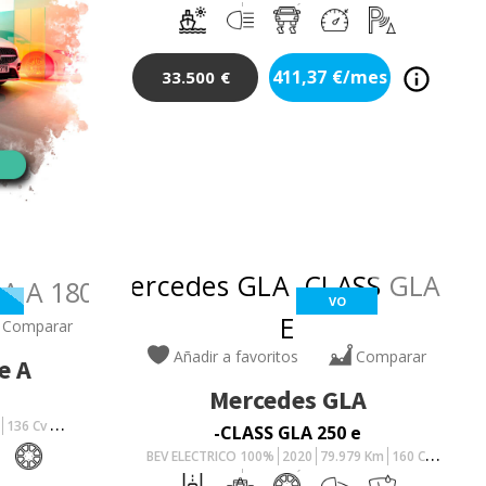
AUTOMÁTICO
411,37
€/mes
33.500
€
VO
Comparar
Añadir a favoritos
Comparar
e A
Mercedes
GLA
136
Cv
-CLASS GLA 250 e
BEV ELECTRICO 100%
2020
79.979
Km
160
Cv
AUTOMÁTICO