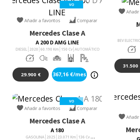
VO
Añadir
Añadir a favoritos
Comparar
M
Mercedes
Clase A
BEV ELECTR
A 200 D AMG LINE
DIESEL
2020
60.190
Km
150
Cv
AUTOMÁTICO
31.500
367,16
€/mes
29.900
€
VO
Añadir a favoritos
Comparar
Añadir
Mercedes
Clase A
Mer
A 180
GASOLINA
2025
23.071
Km
136
Cv
G