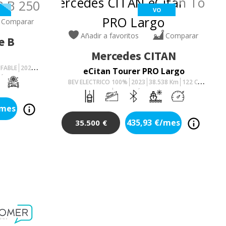
VO
Comparar
Añadir a favoritos
Comparar
e B
Mercedes
CITAN
UFABLE
2025
eCitan Tourer PRO Largo
ÁTICO
BEV ELECTRICO 100%
2023
38.538
Km
122
Cv
AUTOMÁTICO
/mes
435,93
€/mes
35.500
€