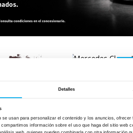
VO
Añadir a favoritos
Mercedes
Clas
A 180 D
Detalles
DIESEL
2025
12.229
Km
116
Cv
s
b se usan para personalizar el contenido y los anuncios, ofrecer
416,28
€
33.900
€
s, compartimos información sobre el uso que haga del sitio web 
 análisis web, quienes pueden combinarla con otra información q