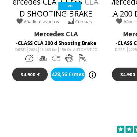
VO
Añadir a favoritos
Comparar
Añadir
Mercedes
CLA
Mer
-CLASS CLA 200 d Shooting Brake
-CLASS C
DIESEL
2024
16.083
Km
150
Cv
AUTOMÁTICO
DIESEL
202
428,56
€/mes
34.900
€
34.900