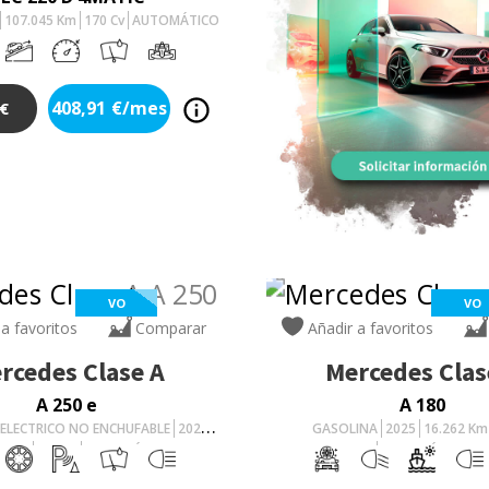
107.045
Km
170
Cv
AUTOMÁTICO
408,91
€/mes
€
VO
VO
 a favoritos
Comparar
Añadir a favoritos
rcedes
Clase A
Mercedes
Clas
A 250 e
A 180
ELECTRICO NO ENCHUFABLE
2025
GASOLINA
2025
16.262
Km
1
Km
163
Cv
AUTOMÁTICO
AUTOMÁTICO