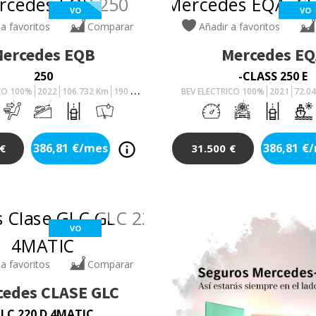
VO
VO
 a favoritos
Comparar
Añadir a favoritos
ercedes
EQB
Mercedes
EQ
250
-CLASS 250 E
ICO 100%
2022
106.732
Km
190
Cv
BEV ELECTRICO 100%
2021
72.0
AUTOMÁTICO
AUTOMÁTICO
386,81
€/mes
386,81
€
€
31.500
€
VO
 a favoritos
Comparar
cedes
CLASE GLC
LC 220 D 4MATIC