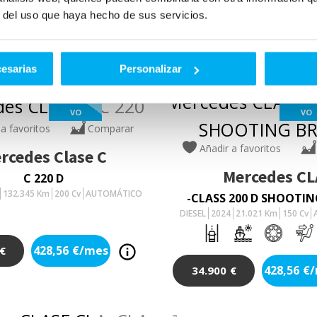
r del uso que haya hecho de sus servicios.
cesarias
Personalizar
VO
VO
 a favoritos
Comparar
Añadir a favoritos
rcedes
Clase C
Mercedes
CL
C 220 D
132.345
Km
200
Cv
AUTOMÁTICO
-CLASS 200 D SHOOTIN
DIESEL
2024
21.021
Km
150
Cv
428,56
€/mes
€
428,56
€
34.900
€