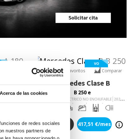
VO
Comparar
Añadir a favoritos
Comparar
e A
Mercedes
Clase B
B 250 e
Acerca de las cookies
AUTOMÁTICO
GASOLINA/ELECTRICO NO ENCHUFABLE
2025
22.215
Km
163
Cv
AUTOMÁTICO
 funciones de redes sociales
/mes
417,51
€/mes
34.000
€
con nuestros partners de
ue les haya proporcionado o