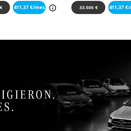
411,37
€/mes
411,37
€
€
33.500
€