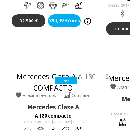
AUTOMÁTICO
DIESEL
2017
399,09
€/mes
32.500
€
33.300
VO
Añadir
Añadir a favoritos
Comparar
Me
Mercedes
Clase A
GASOLINA/
A 180 compacto
10.91
GASOLINA
2025
20.305
Km
136
Cv
AUTOMÁTICO