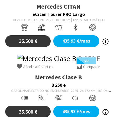
Mercedes
CITAN
eCitan Tourer PRO Largo
BEV ELECTRICO 100%
2023
38.538
Km
122
Cv
AUTOMÁTICO
35.500
€
435,93
€/mes
VO
Añadir a favoritos
Comparar
Mercedes
Clase B
B 250 e
GASOLINA/ELECTRICO NO ENCHUFABLE
2025
24.472
Km
163
Cv
AUTOMÁTICO
35.500
€
435,93
€/mes