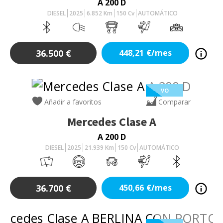
A 200 D
DIESEL
2025
6.852
Km
150
Cv
AUTOMÁTICO
36.500
€
448,21
€/mes
VO
Añadir a favoritos
Comparar
Mercedes
Clase A
A 200 D
DIESEL
2025
21.939
Km
150
Cv
AUTOMÁTICO
36.700
€
450,66
€/mes