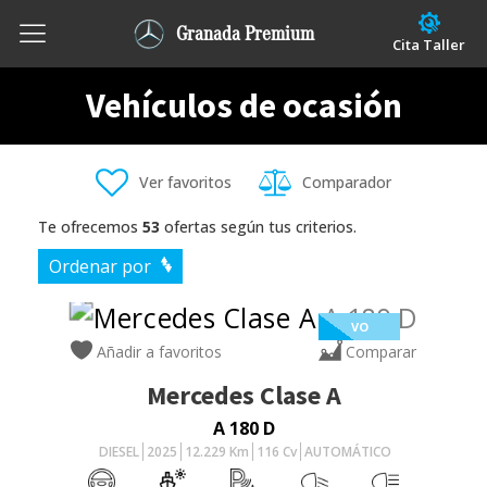
Granada Premium
Cita Taller
Vehículos de ocasión
Ver favoritos
Comparador
Te ofrecemos
53
ofertas según tus criterios.
Ordenar por
VO
Añadir a favoritos
Comparar
Mercedes
Clase A
A 180 D
DIESEL
2025
12.229
Km
116
Cv
AUTOMÁTICO