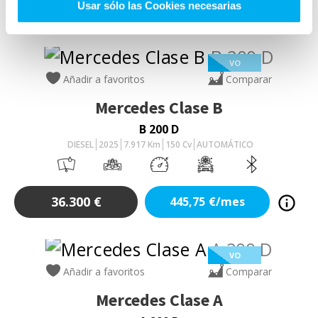
Usar sólo las Cookies necesarias
VO
Añadir a favoritos
Comparar
Mercedes
Clase B
B 200 D
DIESEL
2025
7.917
Km
150
Cv
AUTOMÁTICO
36.300
€
445,75
€/mes
VO
Añadir a favoritos
Comparar
Mercedes
Clase A