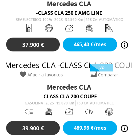
Mercedes
CLA
-CLASS CLA 250 E AMG LINE
BEV ELECTRICO 100%
2023
34.560
Km
218
Cv
AUTOMÁTICO
37.900
€
465,40
€/mes
VO
Añadir a favoritos
Comparar
Mercedes
CLA
-CLASS CLA 200 COUPE
GASOLINA
2025
15.870
Km
163
Cv
AUTOMÁTICO
39.900
€
489,96
€/mes