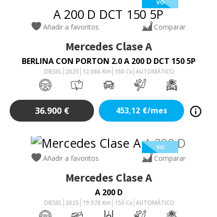
VO
Añadir a favoritos
Comparar
Mercedes
Clase A
BERLINA CON PORTON 2.0 A 200 D DCT 150 5P
DIESEL
2025
12.086
Km
150
Cv
AUTOMÁTICO
36.900
€
453,12
€/mes
VO
Añadir a favoritos
Comparar
Mercedes
Clase A
A 200 D
DIESEL
2025
19.978
Km
150
Cv
AUTOMÁTICO