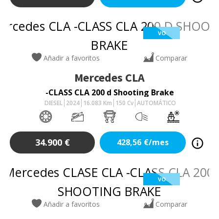
VO
Añadir a favoritos
Comparar
Mercedes
CLA
-CLASS CLA 200 d Shooting Brake
DIESEL
2024
16.083
Km
150
Cv
AUTOMÁTICO
34.900
€
428,56
€/mes
VO
Añadir a favoritos
Comparar