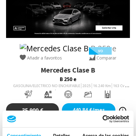
VO
Añadir a favoritos
Comparar
Mercedes
Clase B
B 250 e
GASOLINA/ELECTRICO NO ENCHUFABLE
2025
16.240
Km
163
Cv
AUTOMÁTICO
35.900
€
440,84
€/mes
Consentimiento
Detalles
Acerca de las cookies