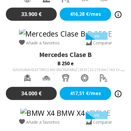
33.900
€
416,28
€/mes
VO
Añadir a favoritos
Comparar
Mercedes
Clase B
B 250 e
GASOLINA/ELECTRICO NO ENCHUFABLE
2025
22.215
Km
163
Cv
AUTOMÁTICO
34.000
€
417,51
€/mes
VO
Añadir a favoritos
Comparar