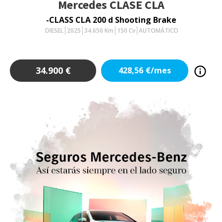
Mercedes
CLASE CLA
-CLASS CLA 200 d Shooting Brake
DIESEL
2025
34.650
Km
150
Cv
AUTOMÁTICO
34.900
€
428,56
€/mes