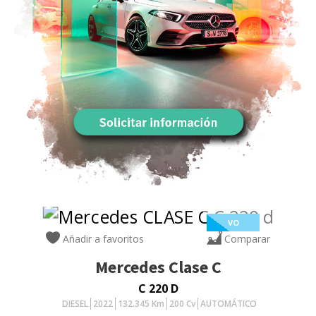
VO
Añadir a favoritos
Comparar
Mercedes
Clase C
C 220 D
DIESEL
2022
132.345
Km
200
Cv
AUTOMÁTICO