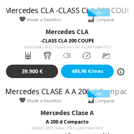
VO
Añadir a favoritos
Comparar
Mercedes
CLA
-CLASS CLA 200 COUPE
GASOLINA
2025
14.860
Km
163
Cv
AUTOMÁTICO
39.900
€
489,96
€/mes
VO
Añadir a favoritos
Comparar
Mercedes
Clase A
A 200 d Compacto
DIESEL
2025
5
Km
150
Cv
AUTOMÁTICO