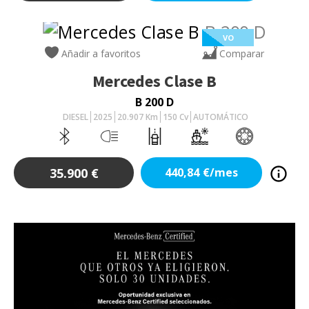
VO
Añadir a favoritos
Comparar
Mercedes
Clase B
B 200 D
DIESEL
2025
20.907
Km
150
Cv
AUTOMÁTICO
35.900
€
440,84
€/mes