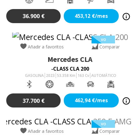
36.900
€
453,12
€/mes
VO
Añadir a favoritos
Comparar
Mercedes
CLA
-CLASS CLA 200
GASOLINA
2023
53.358
Km
163
Cv
AUTOMÁTICO
37.700
€
462,94
€/mes
VO
Añadir a favoritos
Comparar