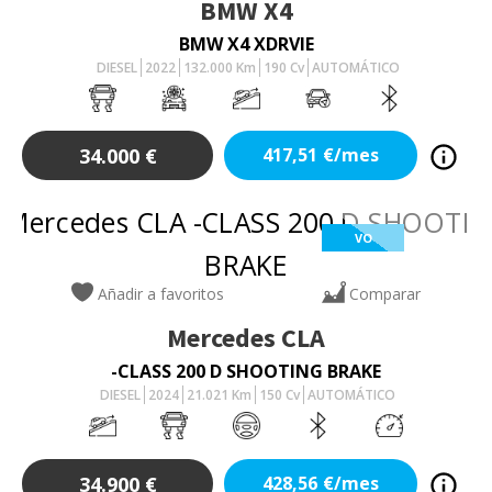
BMW
X4
BMW X4 XDRVIE
DIESEL
2022
132.000
Km
190
Cv
AUTOMÁTICO
34.000
€
417,51
€/mes
VO
Añadir a favoritos
Comparar
Mercedes
CLA
-CLASS 200 D SHOOTING BRAKE
DIESEL
2024
21.021
Km
150
Cv
AUTOMÁTICO
34.900
€
428,56
€/mes