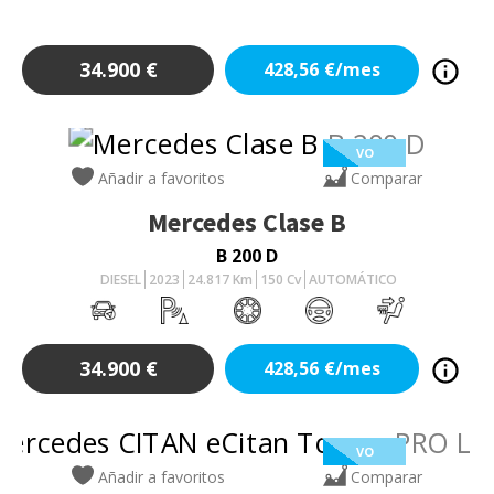
34.900
€
428,56
€/mes
VO
Añadir a favoritos
Comparar
Mercedes
Clase B
B 200 D
DIESEL
2023
24.817
Km
150
Cv
AUTOMÁTICO
34.900
€
428,56
€/mes
VO
Añadir a favoritos
Comparar