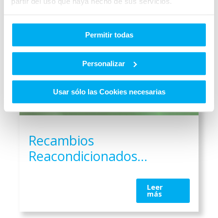
partir del uso que haya hecho de sus servicios.
Permitir todas
Personalizar
Usar sólo las Cookies necesarias
Recambios
Reacondicionados
Originales Mercedes-Benz
Leer
más