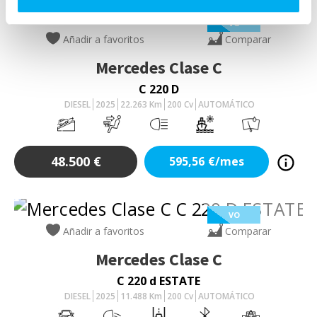
VO
Añadir a favoritos
Comparar
Mercedes
Clase C
C 220 D
DIESEL
2025
22.263
Km
200
Cv
AUTOMÁTICO
48.500
€
595,56
€/mes
VO
Añadir a favoritos
Comparar
Mercedes
Clase C
C 220 d ESTATE
DIESEL
2025
11.488
Km
200
Cv
AUTOMÁTICO