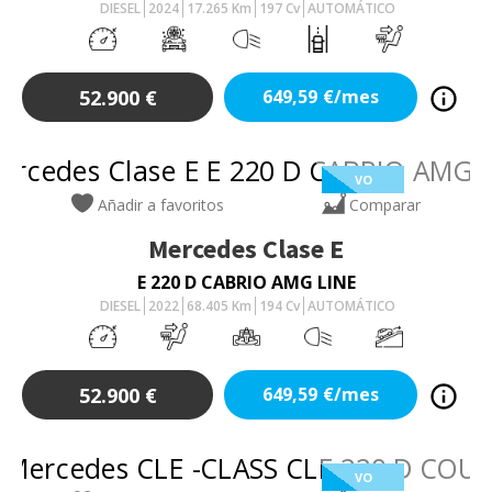
DIESEL
2024
17.265
Km
197
Cv
AUTOMÁTICO
52.900
€
649,59
€/mes
VO
Añadir a favoritos
Comparar
Mercedes
Clase E
E 220 D CABRIO AMG LINE
DIESEL
2022
68.405
Km
194
Cv
AUTOMÁTICO
52.900
€
649,59
€/mes
VO