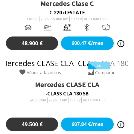
Mercedes
Clase C
C 220 d ESTATE
DIESEL
2025
15.060
Km
197
Cv
AUTOMÁTICO
48.900
€
600,47
€/mes
VO
Añadir a favoritos
Comparar
Mercedes
CLASE CLA
-CLASS CLA 180 SB
GASOLINA
2026
7
Km
136
Cv
AUTOMÁTICO
49.500
€
607,84
€/mes