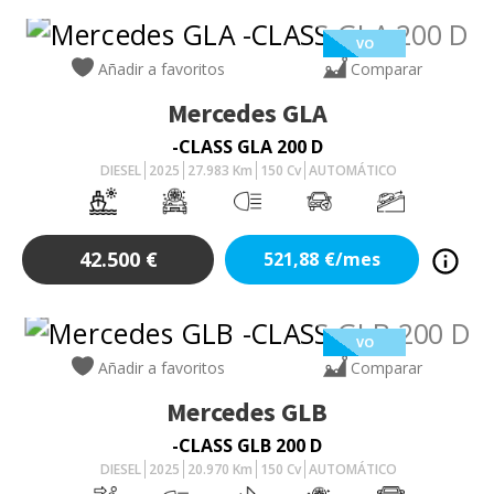
VO
Añadir a favoritos
Comparar
Mercedes
GLA
-CLASS GLA 200 D
DIESEL
2025
27.983
Km
150
Cv
AUTOMÁTICO
42.500
€
521,88
€/mes
VO
Añadir a favoritos
Comparar
Mercedes
GLB
-CLASS GLB 200 D
DIESEL
2025
20.970
Km
150
Cv
AUTOMÁTICO