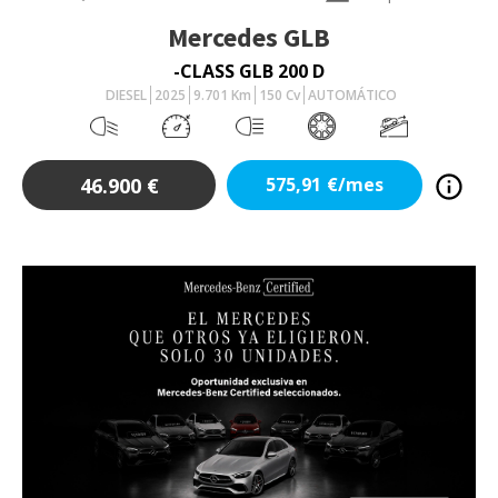
Mercedes
GLB
-CLASS GLB 200 D
DIESEL
2025
9.701
Km
150
Cv
AUTOMÁTICO
46.900
€
575,91
€/mes