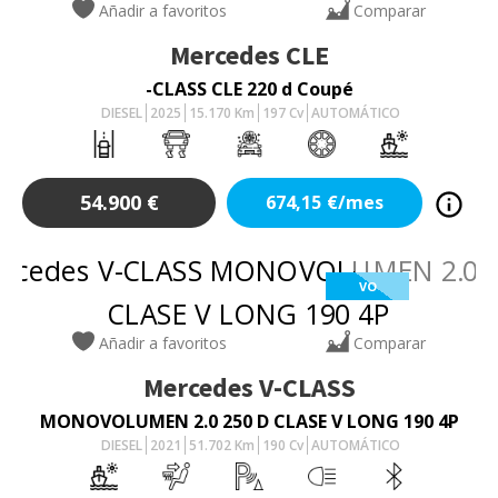
Añadir a favoritos
Comparar
Mercedes
CLE
-CLASS CLE 220 d Coupé
DIESEL
2025
15.170
Km
197
Cv
AUTOMÁTICO
54.900
€
674,15
€/mes
VO
Añadir a favoritos
Comparar
Mercedes
V-CLASS
MONOVOLUMEN 2.0 250 D CLASE V LONG 190 4P
DIESEL
2021
51.702
Km
190
Cv
AUTOMÁTICO