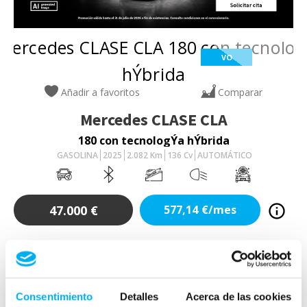
VO
Añadir a favoritos
Comparar
Mercedes
CLASE CLA
180 con tecnologÝa hÝbrida
GASOLINA
2025
2.082
Km
136
Cv
AUTOMÁTICO
47.000
€
577,14
€/mes
Consentimiento
Detalles
Acerca de las cookies