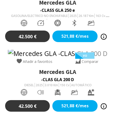
Mercedes
GLA
-CLASS GLA 250 e
GASOLINA/ELECTRICO NO ENCHUFABLE
2025
26.187
Km
163
Cv
AUTOMÁTICO
42.500
€
521,88
€/mes
VO
Añadir a favoritos
Comparar
Mercedes
GLA
-CLAS GLA 200 D
DIESEL
2025
3.010
Km
150
Cv
AUTOMÁTICO
42.500
€
521,88
€/mes