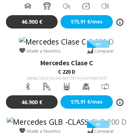
46.900
€
575,91
€/mes
VO
Añadir a favoritos
Comparar
Mercedes
Clase C
C 220 D
DIESEL
2025
34.242
Km
197
Cv
AUTOMÁTICO
46.900
€
575,91
€/mes
VO
Añadir a favoritos
Comparar