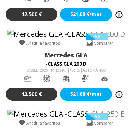
42.500
€
521,88
€/mes
VO
Añadir a favoritos
Comparar
Mercedes
GLA
-CLASS GLA 200 D
DIESEL
2025
14.153
Km
150
Cv
AUTOMÁTICO
42.500
€
521,88
€/mes
VO
Añadir a favoritos
Comparar