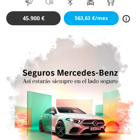
45.900
€
563,63
€/mes