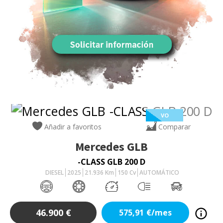
VO
Añadir a favoritos
Comparar
Mercedes
GLB
-CLASS GLB 200 D
DIESEL
2025
21.936
Km
150
Cv
AUTOMÁTICO
46.900
€
575,91
€/mes