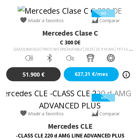
VO
Añadir a favoritos
Comparar
Mercedes
Clase C
C 300 DE
GASOLINA/ELECTRICO NO ENCHUFABLE
2025
25.910
Km
197
Cv
AUTOMÁTICO
51.900
€
637,31
€/mes
VO
Añadir a favoritos
Comparar
Mercedes
CLE
-CLASS CLE 220 d AMG LINE ADVANCED PLUS