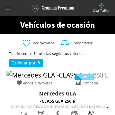
Granada Premium
Cita Taller
Vehículos de ocasión
Ver favoritos
Comparador
Te ofrecemos
31
ofertas según tus criterios.
Ordenar por
VO
Añadir a favoritos
Comparar
Mercedes
GLA
-CLASS GLA 250 e
GASOLINA/ELECTRICO NO ENCHUFABLE
2025
26.426
Km
163
Cv
AUTOMÁTICO