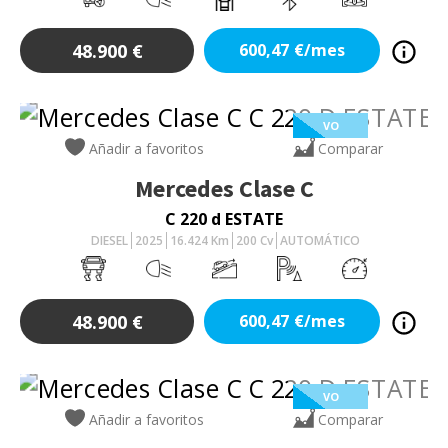
48.900
€
600,47
€/mes
VO
Añadir a favoritos
Comparar
Mercedes
Clase C
C 220 d ESTATE
DIESEL
2025
16.424
Km
200
Cv
AUTOMÁTICO
48.900
€
600,47
€/mes
VO
Añadir a favoritos
Comparar