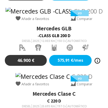
VO
Añadir a favoritos
Comparar
Mercedes
GLB
-CLASS GLB 200 D
DIESEL
2025
12.003
Km
150
Cv
AUTOMÁTICO
46.900
€
575,91
€/mes
VO
Añadir a favoritos
Comparar
Mercedes
Clase C
C 220 D
DIESEL
2025
20.695
Km
197
Cv
AUTOMÁTICO